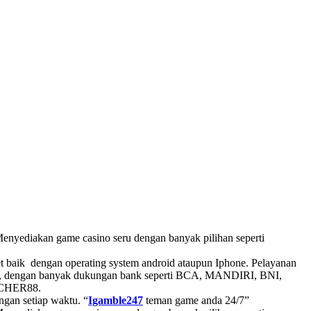
Menyediakan game casino seru dengan banyak pilihan seperti
et baik dengan operating system android ataupun Iphone. Pelayanan
as, dengan banyak dukungan bank seperti BCA, MANDIRI, BNI,
CHER88.
gan setiap waktu. “
Igamble247
teman game anda 24/7”