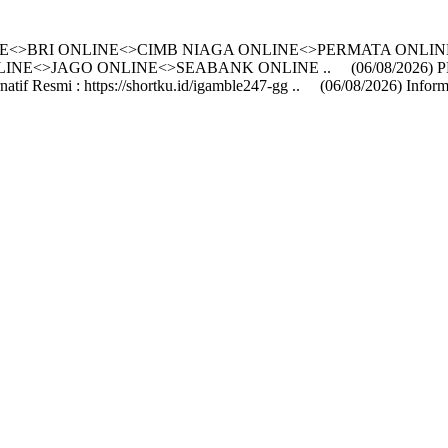
NE<>BRI ONLINE<>CIMB NIAGA ONLINE<>PERMATA ONL
NLINE<>JAGO ONLINE<>SEABANK ONLINE ..
(06/08/2026)
P
rnatif Resmi : https://shortku.id/igamble247-gg ..
(06/08/2026)
Inform