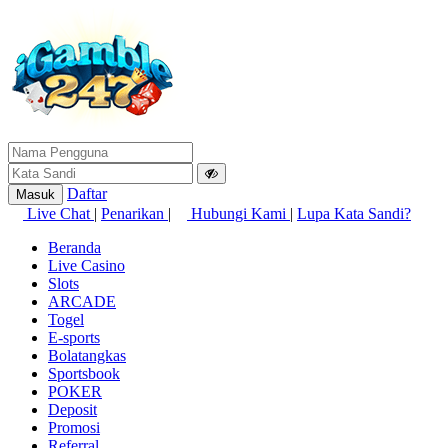
Daftar
Masuk
Live Chat
|
Penarikan
|
Hubungi Kami
|
Lupa Kata Sandi?
Beranda
Live Casino
Slots
ARCADE
Togel
E-sports
Bolatangkas
Sportsbook
POKER
Deposit
Promosi
Referral