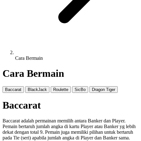
Cara Bermain
Cara Bermain
Baccarat
BlackJack
Roulette
SicBo
Dragon Tiger
Baccarat
Baccarat adalah permainan memilih antara Banker dan Player.
Pemain bertaruh jumlah angka di kartu Player atau Banker yg lebih
dekat dengan total 9. Pemain juga memiliki pilihan untuk bertaruh
pada Tie (seri) apabila jumlah angka di Player dan Banker sama.