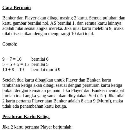
Cara Bermain
Banker dan Player akan dibagi masing 2 kartu. Semua puluhan dan
kartu gambar bernilai nol, AS bernilai 1, dan semua kartu lainnya
adalah nilai sesuai angka mereka. Jika nilai kartu melebihi 9, maka
nilai disesuaikan dengan mengurangi 10 dari total.
Contoh:
9 + 7 = 16
bernilai 6
5 + 5 + 5 = 15
bernilai 5
10 + 9 = 19
bernilai murni 9
Setelah dua kartu dibagikan untuk Player dan Banker, kartu
tambahan ketiga akan dibagi sesuai dengan peraturan kartu ketiga
bukan dengan kemauan pemain. Jika Player dan Banker mendapat
jumlah total angka yang sama akan dinyatakan Seri (Tie). Jika nilai
2 kartu pertama Player atau Banker adalah 8 atau 9 (Murni), maka
tidak ada penambahan kartu ketiga.
Peraturan Kartu Ketiga
Jika 2 kartu pertama Player berjumlah: