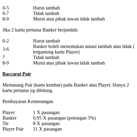
0-5
Harus tambah
6-7
Tidak tambah
8-9
Murni atau pihak lawan tidak tambah
Jika 2 kartu pertama Banker berjumlah:
0-2
Harus tambah
Banker boleh menentukan antara tambah atau tidak (
3-6
tergantung kartu Player)
7
Tidak tambah
8-9
Murni atau pihak lawan tidak tambah
Baccarat Pair
Memasang Pair (kartu kembar) pada Banker atau Player. Hanya 2
kartu pertama yg dihitung.
Pembayaran Kemenangan
Player
1 X pasangan
Banker
0.95 X pasangan (potongan 5%)
Tie
8 X pasangan
Player Pair
11 X pasangan