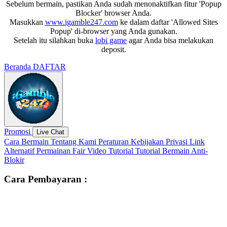
Sebelum bermain, pastikan Anda sudah menonaktifkan fitur
'Popup
Blocker'
browser Anda.
Masukkan
www.igamble247.com
ke dalam daftar 'Allowed Sites
Popup' di-browser yang Anda gunakan.
Setelah itu silahkan buka
lobi game
agar Anda bisa melakukan
deposit.
Beranda
DAFTAR
Promosi
Live Chat
Cara Bermain
Tentang Kami
Peraturan
Kebijakan Privasi
Link
Alternatif
Permainan Fair
Video Tutorial
Tutorial Bermain
Anti-
Blokir
Cara Pembayaran :