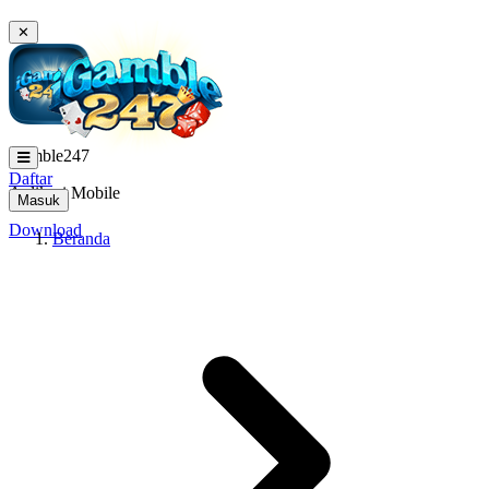
✕
igamble247
Daftar
Aplikasi Mobile
Masuk
Download
Beranda