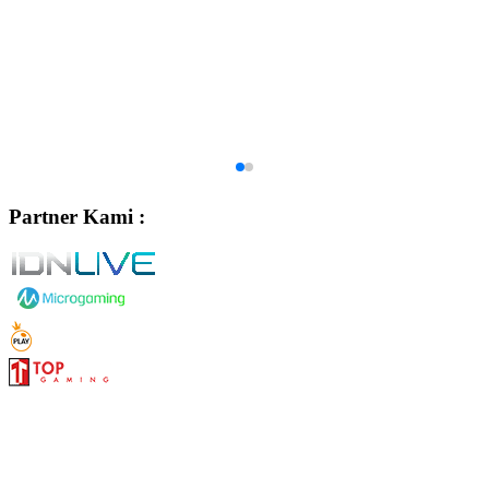
Partner Kami :