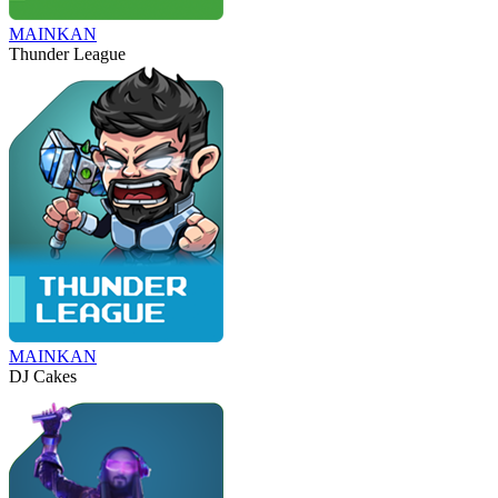
MAINKAN
Thunder League
MAINKAN
DJ Cakes