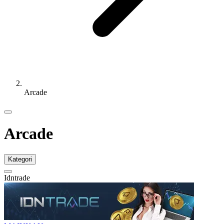
Arcade
Arcade
Kategori
Idntrade