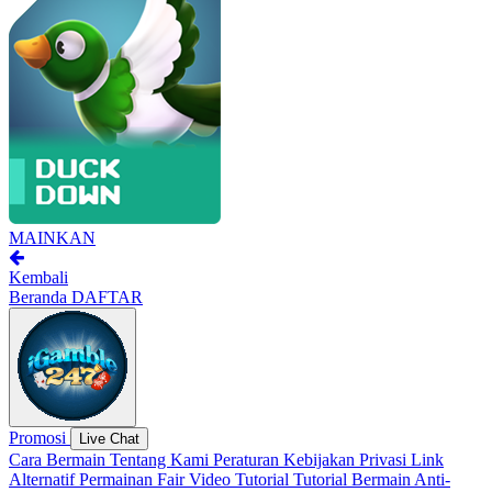
MAINKAN
Kembali
Beranda
DAFTAR
Promosi
Live Chat
Cara Bermain
Tentang Kami
Peraturan
Kebijakan Privasi
Link
Alternatif
Permainan Fair
Video Tutorial
Tutorial Bermain
Anti-