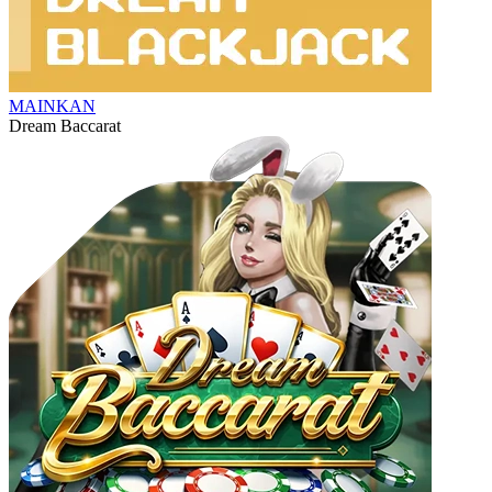
MAINKAN
Dream Baccarat