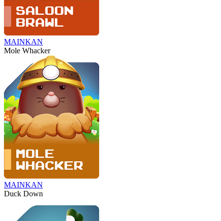
MAINKAN
Mole Whacker
MAINKAN
Duck Down