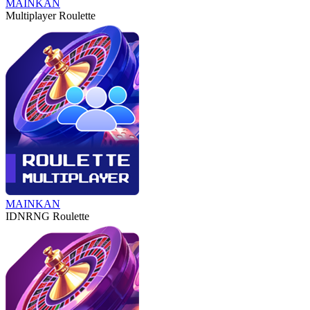
MAINKAN
Multiplayer Roulette
MAINKAN
IDNRNG Roulette